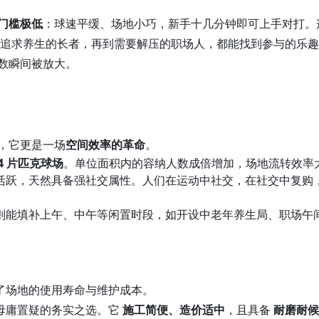
门槛极低
：球速平缓、场地小巧，新手十几分钟即可上手对打。
到追求养生的长者，再到需要解压的职场人，都能找到参与的乐
基数瞬间被放大。
单，它更是一场
空间效率的革命
。
4 片匹克球场
。单位面积内的容纳人数成倍增加，场地流转效率
活跃，天然具备强社交属性。人们在运动中社交，在社交中复购
则能填补上午、中午等闲置时段，如开设中老年养生局、职场午
了场地的使用寿命与维护成本。
毋庸置疑的务实之选。它
施工简便、造价适中
，且具备
耐磨耐候