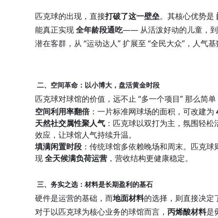
匹克球的出现，直接
打破了这一壁垒
。其核心优势是
能真正实现
全年龄段通吃
—— 从活泼好动的儿童，
潜在客群，从 “运动达人” 扩展至 “全民大众”，人气
二、空间革命：以小博大，盘活黄金时段
匹克球对球馆的价值，远不止 “多一个项目” 那么简
空间利用率翻倍
：一片标准网球场的面积，可改建为
天然社交属性聚人气
：匹克球以双打为主，氛围轻松
效应，让球馆人气持续升温。
填满闲置时段
：传统球馆多依赖晚场和周末。匹克球
现
全天候满负荷运营
，营收结构更健康稳定。
三、务实之选：材料是长期盈利的基石
硬件是运营的基础，而
地面材料
的选择，则直接决定
对于以匹克球为核心业务的球馆而言，
丙烯酸材料
是