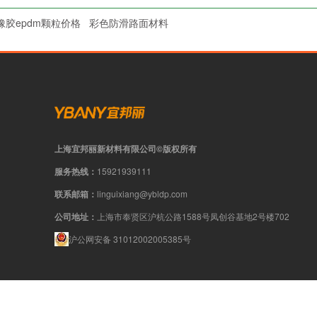
橡胶epdm颗粒价格
彩色防滑路面材料
上海宜邦丽新材料有限公司©版权所有
服务热线：
15921939111
联系邮箱：
linguixiang@ybldp.com
公司地址：
上海市奉贤区沪杭公路1588号凤创谷基地2号楼702
沪公网安备 31012002005385号