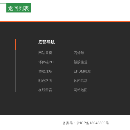
返回列表
底部导航
网站首页
丙烯酸
环保硅PU
塑胶跑道
塑胶球场
EPDM颗粒
彩色路面
休闲活动
在线留言
网站地图
备案号：
沪ICP备13043809号